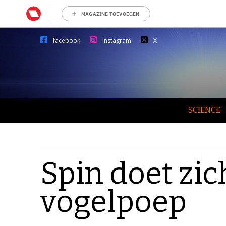
MAGAZINE TOEVOEGEN
facebook
instagram
X
SCIENCE
Spin doet zic
vogelpoep