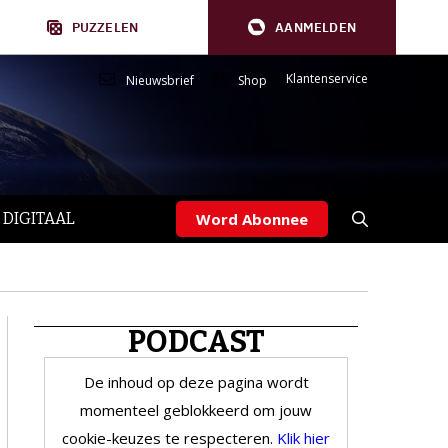
PUZZELEN
AANMELDEN
Klantenservice
Nieuwsbrief
Shop
 DIGITAAL
Word Abonnee
PODCAST
De inhoud op deze pagina wordt
momenteel geblokkeerd om jouw
cookie-keuzes te respecteren.
Klik hier