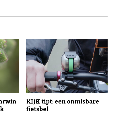
Darwin
KIJK tipt: een onmisbare
jk
fietsbel