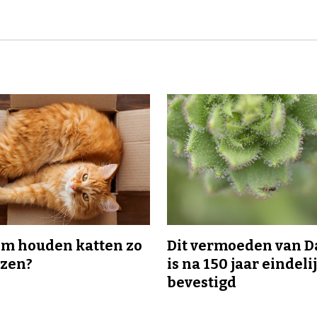
m houden katten zo
Dit vermoeden van 
ozen?
is na 150 jaar eindeli
bevestigd