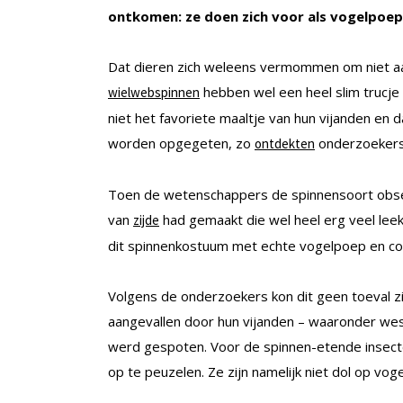
ontkomen: ze doen zich voor als vogelpoep
Dat dieren zich weleens vermommen om niet aan
hebben wel een heel slim trucje b
wielwebspinnen
niet het favoriete maaltje van hun vijanden en
worden opgegeten, zo
onderzoekers 
ontdekten
Toen de wetenschappers de spinnensoort obser
van
had gemaakt die wel heel erg veel lee
zijde
dit spinnenkostuum met echte vogelpoep en con
Volgens de onderzoekers kon dit geen toeval zi
aangevallen door hun vijanden – waaronder we
werd gespoten. Voor de spinnen-etende insecte
op te peuzelen. Ze zijn namelijk niet dol op vog