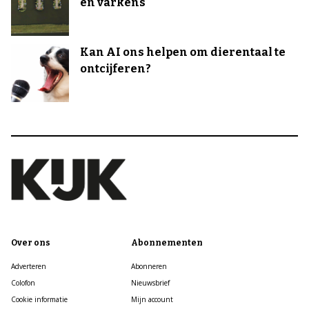
en varkens
Kan AI ons helpen om dierentaal te
ontcijferen?
Over ons
Abonnementen
Adverteren
Abonneren
Colofon
Nieuwsbrief
Cookie informatie
Mijn account