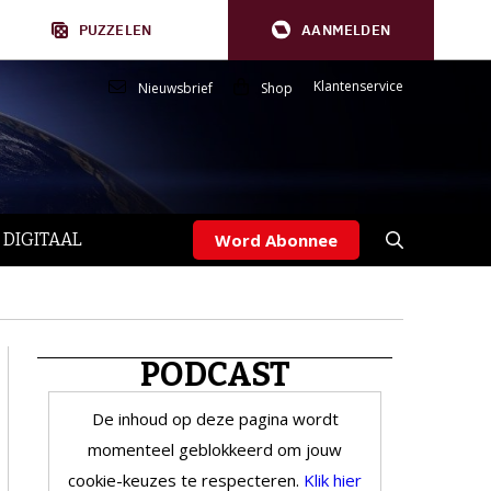
PUZZELEN
AANMELDEN
Klantenservice
Nieuwsbrief
Shop
 DIGITAAL
Word Abonnee
PODCAST
De inhoud op deze pagina wordt
momenteel geblokkeerd om jouw
cookie-keuzes te respecteren.
Klik hier