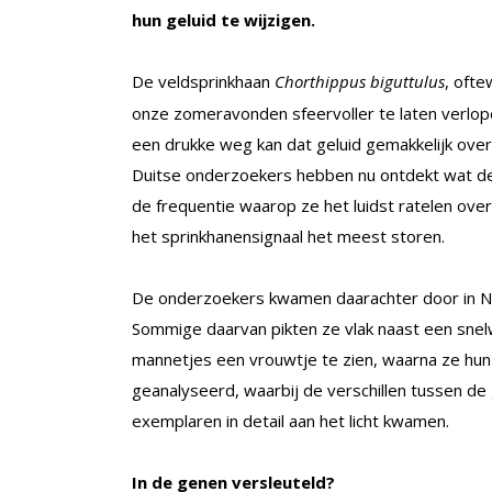
hun geluid te wijzigen.
De veldsprinkhaan
Chorthippus biguttulus
, oft
onze zomeravonden sfeervoller te laten verlope
een drukke weg kan dat geluid gemakkelijk ove
Duitse onderzoekers hebben nu ontdekt wat de 
de frequentie waarop ze het luidst ratelen ov
het sprinkhanensignaal het meest storen.
De onderzoekers kwamen daarachter door in N
Sommige daarvan pikten ze vlak naast een snelw
mannetjes een vrouwtje te zien, waarna ze hu
geanalyseerd, waarbij de verschillen tussen d
exemplaren in detail aan het licht kwamen.
In de genen versleuteld?