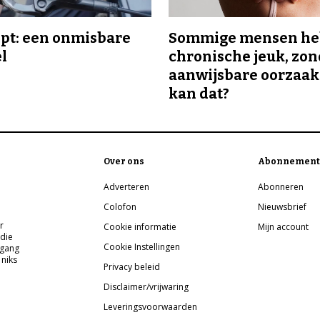
ipt: een onmisbare
Sommige mensen h
el
chronische jeuk, zo
aanwijsbare oorzaak
kan dat?
Over ons
Abonnement
Adverteren
Abonneren
Colofon
Nieuwsbrief
r
Cookie informatie
Mijn account
 die
Cookie Instellingen
pgang
 niks
Privacy beleid
Disclaimer/vrijwaring
Leveringsvoorwaarden