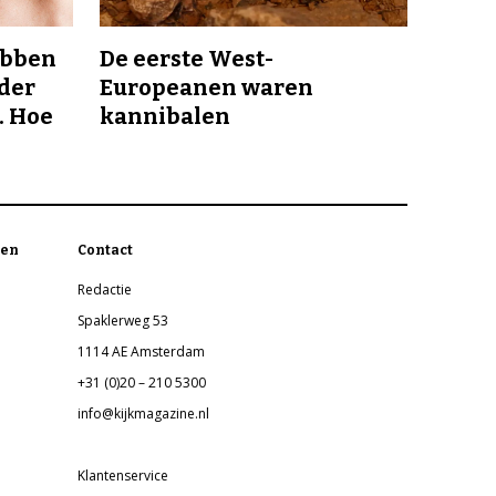
ebben
De eerste West-
nder
Europeanen waren
. Hoe
kannibalen
en
Contact
Redactie
Spaklerweg 53
1114 AE Amsterdam
+31 (0)20 – 210 5300
info@kijkmagazine.nl
Klantenservice