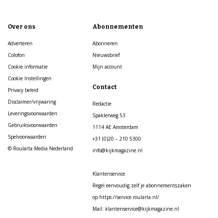
Over ons
Abonnementen
Adverteren
Abonneren
Colofon
Nieuwsbrief
Cookie informatie
Mijn account
Cookie Instellingen
Contact
Privacy beleid
Disclaimer/vrijwaring
Redactie
Leveringsvoorwaarden
Spaklerweg 53
Gebruiksvoorwaarden
1114 AE Amsterdam
Spelvoorwaarden
+31 (0)20 – 210 5300
© Roularta Media Nederland
info@kijkmagazine.nl
Klantenservice
Regel eenvoudig zelf je abonnementszaken
op https://service.roularta.nl/
Mail: klantenservice@kijkmagazine.nl