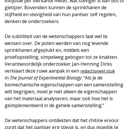
kilojoule per vierkante meter, wat steviger is dan bot of
gietijzer. Bovendien kunnen de sprinkhanen de
stijfheid en stevigheid van hun pantser zelf regelen,
denken de onderzoekers.
De subtiliteit van de wetenschappers laat wel te
wensen over. De poten werden van nog levende
sprinkhanen afgeplukt en, middels een
proefopstelling, simpelweg gebogen tot ze knakten.
Verantwoordelijk onderzoeker Jan-Henning Dirks
verklaart deze ruwe aanpak in een
redactioneel stuk
in
The Journal of Experimental Biology
: “Als je de
biomechanische eigenschappen van een samenstelling
wilt begrijpen, moet je niet alleen de eigenschappen
van het materiaal analyseren, maar ook hoe het is
geïmplementeerd in de gehele samenstelling.”
De wetenschappers ontdekten dat het chitine ervoor
zorgt dat het pantser erg stevig is, en dus moeilijk te