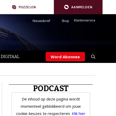
PUZZELEN
AANMELDEN
Klantenservice
Nieuwsbrief
Shop
 DIGITAAL
Word Abonnee
PODCAST
De inhoud op deze pagina wordt
momenteel geblokkeerd om jouw
cookie-keuzes te respecteren.
Klik hier