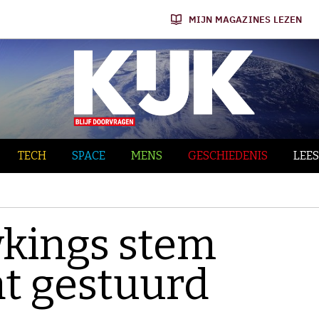
MIJN MAGAZINES LEZEN
TECH
SPACE
MENS
GESCHIEDENIS
LEES
kings stem
at gestuurd