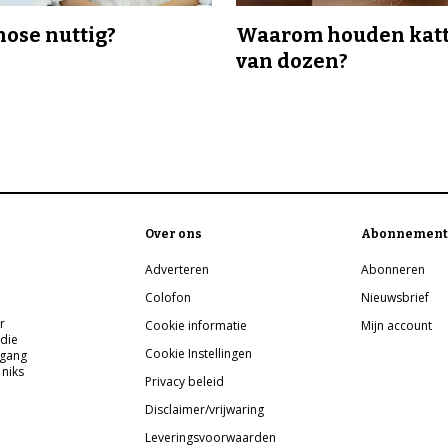
nose nuttig?
Waarom houden katt
van dozen?
Over ons
Abonnement
Adverteren
Abonneren
Colofon
Nieuwsbrief
r
Cookie informatie
Mijn account
 die
Cookie Instellingen
pgang
 niks
Privacy beleid
Disclaimer/vrijwaring
Leveringsvoorwaarden