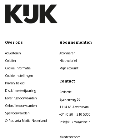
Over ons
Abonnementen
Adverteren
Abonneren
Colofon
Nieuwsbrief
Cookie informatie
Mijn account
Cookie Instellingen
Contact
Privacy beleid
Disclaimer/vrijwaring
Redactie
Leveringsvoorwaarden
Spaklerweg 53
Gebruiksvoorwaarden
1114 AE Amsterdam
Spelvoorwaarden
+31 (0)20 – 210 5300
© Roularta Media Nederland
info@kijkmagazine.nl
Klantenservice