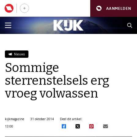
AANMELDEN
Nieuws
Sommige
sterrenstelsels erg
vroeg volwassen
kijkmagazine
31 oktober 2014
Deel dit artikel:
13:00