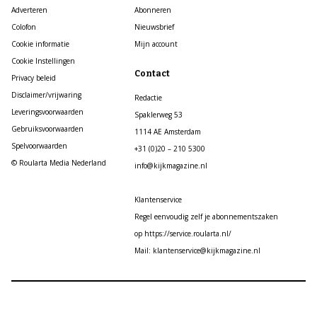
Adverteren
Abonneren
Colofon
Nieuwsbrief
Cookie informatie
Mijn account
Cookie Instellingen
Contact
Privacy beleid
Disclaimer/vrijwaring
Redactie
Leveringsvoorwaarden
Spaklerweg 53
Gebruiksvoorwaarden
1114 AE Amsterdam
Spelvoorwaarden
+31 (0)20 – 210 5300
© Roularta Media Nederland
info@kijkmagazine.nl
Klantenservice
Regel eenvoudig zelf je abonnementszaken
op https://service.roularta.nl/
Mail: klantenservice@kijkmagazine.nl