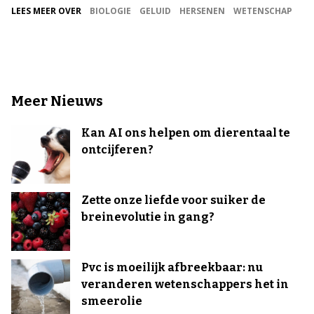
LEES MEER OVER
BIOLOGIE
GELUID
HERSENEN
WETENSCHAP
Meer Nieuws
Kan AI ons helpen om dierentaal te
ontcijferen?
Zette onze liefde voor suiker de
breinevolutie in gang?
Pvc is moeilijk afbreekbaar: nu
veranderen wetenschappers het in
smeerolie