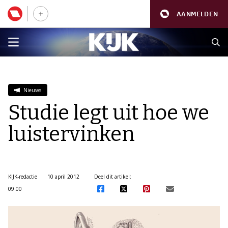
AANMELDEN
Nieuws
Studie legt uit hoe we
luistervinken
KIJK-redactie
10 april 2012
Deel dit artikel:
09:00