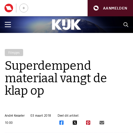
AANMELDEN
Filmpjes
Superdempend
materiaal vangt de
klap op
André Kesseler
03 maart 2018
Deel dit artikel:
10:00