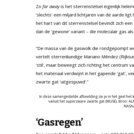
Zo
far away
is het sterrenstelsel eigenlijk helem
‘slechts’ een miljard lichtjaren van de aarde ligt
het hart van dit sterrenstelsel bevindt zich e
dan de ‘gewone’ variant – die moleculair gas a
“De massa van de gaswolk die rondgepompt word
vertelt sterrenkundige Mariano Méndez (Rijksuni
‘stil’, maar beweegt zich richting het centrum v
het materiaal verdwijnt in het gapende ‘gat’, v
zwarte gat ‘uitgespuwd’.”
In deze samengestelde afbeelding zie je in het geel het 
vanuit het superzware zwarte gat (MUSE). Bron: A
NASA/
‘Gasregen’