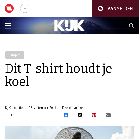
AANMELDEN
Filmpjes
Dit T-shirt houdt je
koel
KIJK-redactie
03 september 2016
Deel dit artikel:
13:00