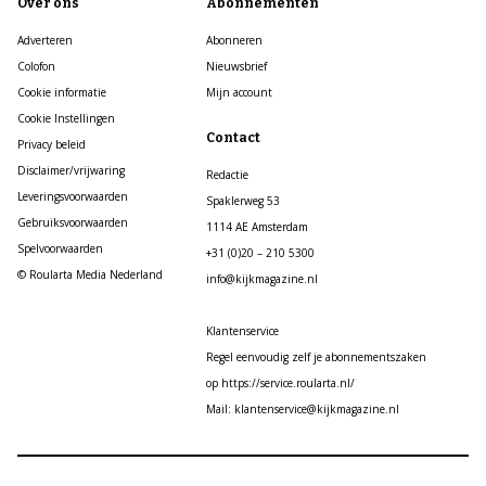
Over ons
Abonnementen
Adverteren
Abonneren
Colofon
Nieuwsbrief
Cookie informatie
Mijn account
Cookie Instellingen
Contact
Privacy beleid
Disclaimer/vrijwaring
Redactie
Leveringsvoorwaarden
Spaklerweg 53
Gebruiksvoorwaarden
1114 AE Amsterdam
Spelvoorwaarden
+31 (0)20 – 210 5300
© Roularta Media Nederland
info@kijkmagazine.nl
Klantenservice
Regel eenvoudig zelf je abonnementszaken
op https://service.roularta.nl/
Mail: klantenservice@kijkmagazine.nl