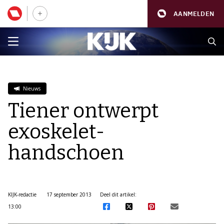
AANMELDEN
Nieuws
Tiener ontwerpt
exoskelet-
handschoen
KIJK-redactie
17 september 2013
Deel dit artikel:
13:00