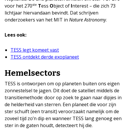
ste
voor het 270
T
ess
O
bject of
I
nterest – die zich 73
lichtjaar hiervandaan bevindt. Dat schrijven
onderzoekers van het MIT in
Nature Astronomy
.
Lees ook:
TESS legt komeet vast
TESS ontdekt derde exoplaneet
Hemelsectors
TESS is ontworpen om op planeten buiten ons eigen
zonnestelsel te jagen. Dit doet de satelliet middels de
transitiemethode: door op zoek te gaan naar dipjes in
de helderheid van sterren. Een planeet die voor zijn
ster schuift (een transit) veroorzaakt namelijk om de
zoveel tijd zo’n dip en wanneer TESS lang genoeg een
ster in de gaten houdt, detecteert hij die.