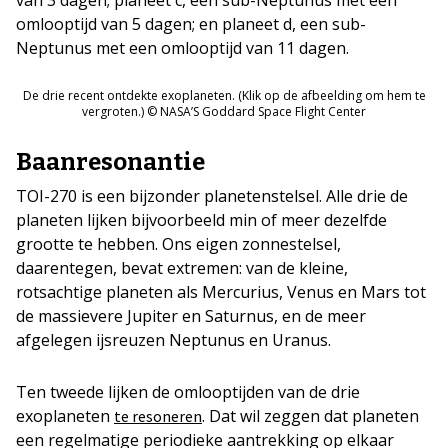
van 3 dagen; planeet c, een sub-Neptunus met een
omlooptijd van 5 dagen; en planeet d, een sub-
Neptunus met een omlooptijd van 11 dagen.
De drie recent ontdekte exoplaneten. (Klik op de afbeelding om hem te
vergroten.) © NASA’S Goddard Space Flight Center
Baanresonantie
TOI-270 is een bijzonder planetenstelsel. Alle drie de
planeten lijken bijvoorbeeld min of meer dezelfde
grootte te hebben. Ons eigen zonnestelsel,
daarentegen, bevat extremen: van de kleine,
rotsachtige planeten als Mercurius, Venus en Mars tot
de massievere Jupiter en Saturnus, en de meer
afgelegen ijsreuzen Neptunus en Uranus.
Ten tweede lijken de omlooptijden van de drie
exoplaneten
. Dat wil zeggen dat planeten
te resoneren
een regelmatige periodieke aantrekking op elkaar