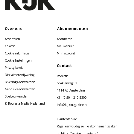
Over ons
Abonnementen
Adverteren
Abonneren
Colofon
Nieuwsbrief
Cookie informatie
Mijn account
Cookie Instellingen
Contact
Privacy beleid
Disclaimer/vrijwaring
Redactie
Leveringsvoorwaarden
Spaklerweg 53
Gebruiksvoorwaarden
1114 AE Amsterdam
Spelvoorwaarden
+31 (0)20 – 210 5300
© Roularta Media Nederland
info@kijkmagazine.nl
Klantenservice
Regel eenvoudig zelf je abonnementszaken
op https://service.roularta.nl/