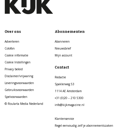
Over ons
Abonnementen
Adverteren
Abonneren
Colofon
Nieuwsbrief
Cookie informatie
Mijn account
Cookie Instellingen
Contact
Privacy beleid
Disclaimer/vrijwaring
Redactie
Leveringsvoorwaarden
Spaklerweg 53
Gebruiksvoorwaarden
1114 AE Amsterdam
Spelvoorwaarden
+31 (0)20 – 210 5300
© Roularta Media Nederland
info@kijkmagazine.nl
Klantenservice
Regel eenvoudig zelf je abonnementszaken