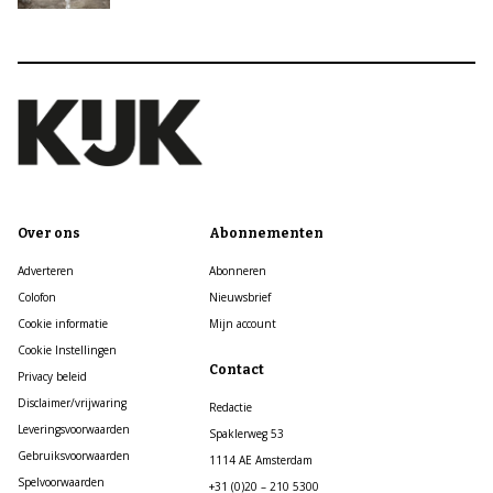
Over ons
Abonnementen
Adverteren
Abonneren
Colofon
Nieuwsbrief
Cookie informatie
Mijn account
Cookie Instellingen
Contact
Privacy beleid
Disclaimer/vrijwaring
Redactie
Leveringsvoorwaarden
Spaklerweg 53
Gebruiksvoorwaarden
1114 AE Amsterdam
Spelvoorwaarden
+31 (0)20 – 210 5300