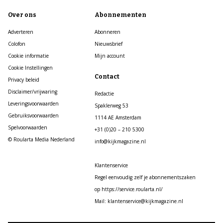
Over ons
Abonnementen
Adverteren
Abonneren
Colofon
Nieuwsbrief
Cookie informatie
Mijn account
Cookie Instellingen
Contact
Privacy beleid
Disclaimer/vrijwaring
Redactie
Leveringsvoorwaarden
Spaklerweg 53
Gebruiksvoorwaarden
1114 AE Amsterdam
Spelvoorwaarden
+31 (0)20 – 210 5300
© Roularta Media Nederland
info@kijkmagazine.nl
Klantenservice
Regel eenvoudig zelf je abonnementszaken
op https://service.roularta.nl/
Mail: klantenservice@kijkmagazine.nl