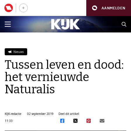
AANMELDEN
Nieuws
Tussen leven en dood:
het vernieuwde
Naturalis
KIJK-redactie
02 september 2019
Deel dit artikel:
11:33