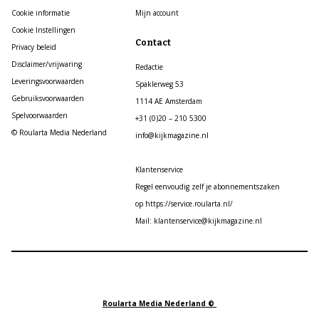
Cookie informatie
Mijn account
Cookie Instellingen
Contact
Privacy beleid
Disclaimer/vrijwaring
Redactie
Leveringsvoorwaarden
Spaklerweg 53
Gebruiksvoorwaarden
1114 AE Amsterdam
Spelvoorwaarden
+31 (0)20 – 210 5300
© Roularta Media Nederland
info@kijkmagazine.nl
Klantenservice
Regel eenvoudig zelf je abonnementszaken
op https://service.roularta.nl/
Mail: klantenservice@kijkmagazine.nl
Roularta Media Nederland ©