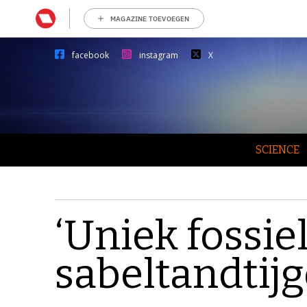
MAGAZINE TOEVOEGEN
facebook
instagram
X
SCIENCE
‘Uniek fossie
sabeltandtijg