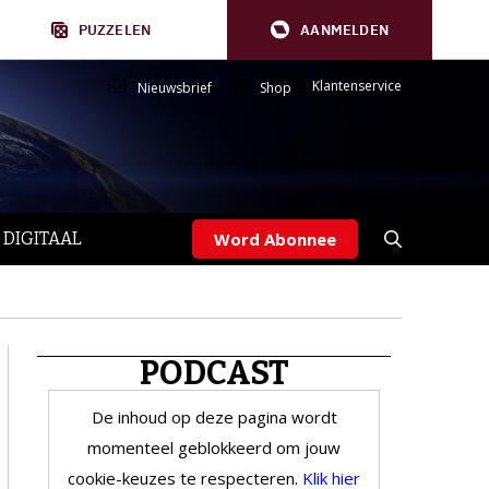
PUZZELEN
AANMELDEN
Klantenservice
Nieuwsbrief
Shop
 DIGITAAL
Word Abonnee
PODCAST
De inhoud op deze pagina wordt
momenteel geblokkeerd om jouw
cookie-keuzes te respecteren.
Klik hier