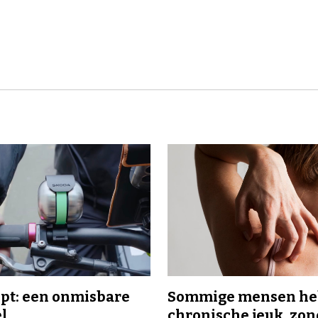
ipt: een onmisbare
Sommige mensen h
el
chronische jeuk, zo