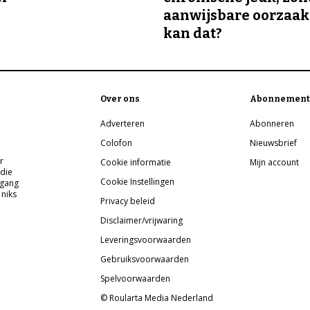
aanwijsbare oorzaak
kan dat?
Over ons
Abonnement
Adverteren
Abonneren
Colofon
Nieuwsbrief
r
Cookie informatie
Mijn account
 die
Cookie Instellingen
pgang
 niks
Privacy beleid
Disclaimer/vrijwaring
Leveringsvoorwaarden
Gebruiksvoorwaarden
Spelvoorwaarden
© Roularta Media Nederland