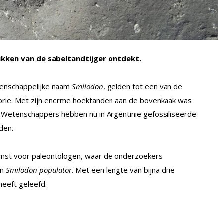
rukken van de sabeltandtijger ontdekt.
tenschappelijke naam
Smilodon
, gelden tot een van de
torie. Met zijn enorme hoektanden aan de bovenkaak was
. Wetenschappers hebben nu in Argentinië gefossiliseerde
den.
mst voor paleontologen, waar de onderzoekers
an
Smilodon populator
. Met een lengte van bijna drie
heeft geleefd.