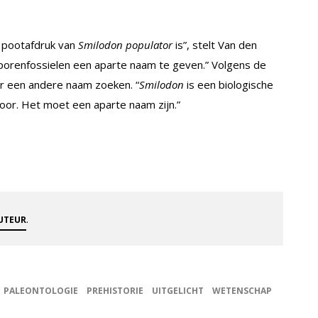
n pootafdruk van
Smilodon populator
is”, stelt Van den
sporenfossielen een aparte naam te geven.” Volgens de
r een andere naam zoeken. “
Smilodon
is een biologische
or. Het moet een aparte naam zijn.”
.
AUTEUR
PALEONTOLOGIE
PREHISTORIE
UITGELICHT
WETENSCHAP