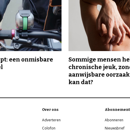
ipt: een onmisbare
Sommige mensen h
el
chronische jeuk, zo
aanwijsbare oorzaak
kan dat?
Over ons
Abonnement
Adverteren
Abonneren
Colofon
Nieuwsbrief