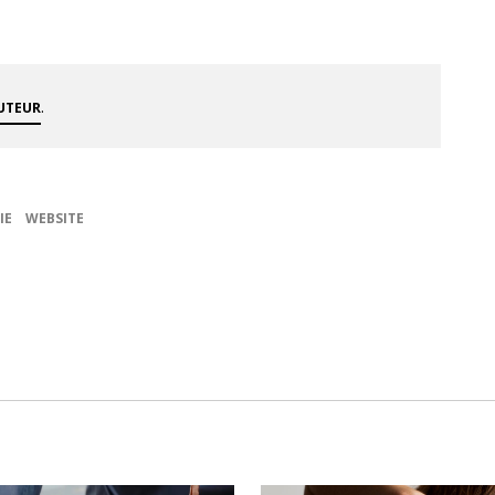
.
AUTEUR
IE
WEBSITE