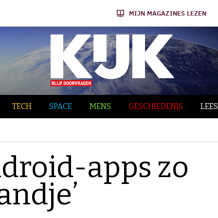
MIJN MAGAZINES LEZEN
TECH
SPACE
MENS
GESCHIEDENIS
LEES
droid-apps zo
andje’