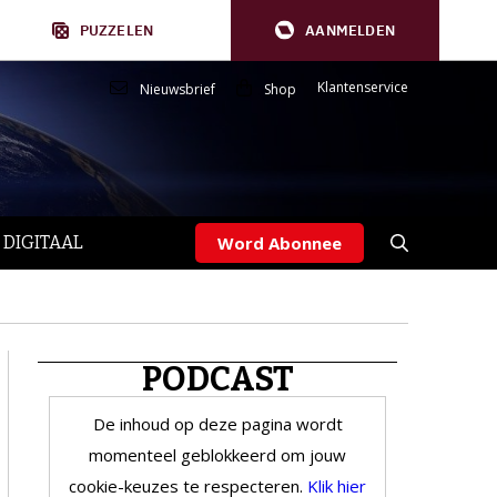
PUZZELEN
AANMELDEN
Klantenservice
Nieuwsbrief
Shop
 DIGITAAL
Word Abonnee
PODCAST
De inhoud op deze pagina wordt
momenteel geblokkeerd om jouw
cookie-keuzes te respecteren.
Klik hier