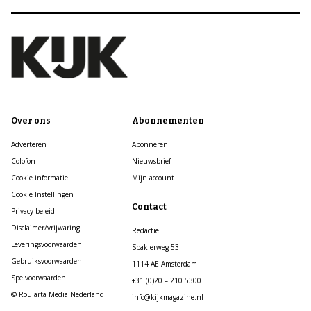
Over ons
Abonnementen
Adverteren
Abonneren
Colofon
Nieuwsbrief
Cookie informatie
Mijn account
Cookie Instellingen
Contact
Privacy beleid
Disclaimer/vrijwaring
Redactie
Leveringsvoorwaarden
Spaklerweg 53
Gebruiksvoorwaarden
1114 AE Amsterdam
Spelvoorwaarden
+31 (0)20 – 210 5300
© Roularta Media Nederland
info@kijkmagazine.nl