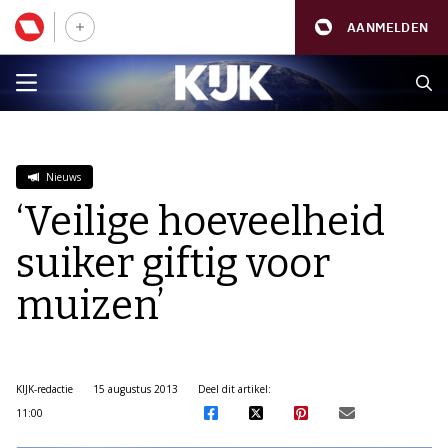
AANMELDEN
Nieuws
‘Veilige hoeveelheid
suiker giftig voor
muizen’
KIJK-redactie
15 augustus 2013
Deel dit artikel:
11:00