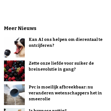
Meer Nieuws
Kan AI ons helpen om dierentaal te
ontcijferen?
Zette onze liefde voor suiker de
breinevolutie in gang?
Pvc is moeilijk afbreekbaar: nu
veranderen wetenschappers het in
smeerolie
Is hypnose nuttig?