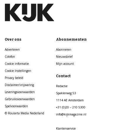
Over ons
Abonnementen
Adverteren
Abonneren
Colofon
Nieuwsbrief
Cookie informatie
Mijn account
Cookie Instellingen
Contact
Privacy beleid
Disclaimer/vrijwaring
Redactie
Leveringsvoorwaarden
Spaklerweg 53
Gebruiksvoorwaarden
1114 AE Amsterdam
Spelvoorwaarden
+31 (0)20 – 210 5300
© Roularta Media Nederland
info@kijkmagazine.nl
Klantenservice