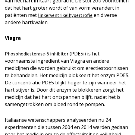
van het hart in kaart gebracht. De stof zou voorkomen
dat het hart groter wordt of van vorm verandert in
patiënten met
en diverse
linkerventrikelhypertrofie
andere hartkwalen.
Viagra
(PDE5i) is het
Phosphodiesterase-5 inhibitor
voornaamste ingrediënt van Viagra en andere
medicijnen die worden gebruikt om erectiestoornissen
te behandelen. Het medicijn blokkeert het enzym PDE5.
De concentratie PDE5 blijkt hoger te zijn wanneer het
hart stijver is. Door dit enzym te blokkeren zorgt het
medicijn dat het hart ontspannen blijft, nadat het is
samengetrokken om bloed rond te pompen.
Italiaanse wetenschappers analyseerden nu 24
experimenten die tussen 2004 en 2014 werden gedaan
naar het medicijn om zo de effectiviteit en veiligheid