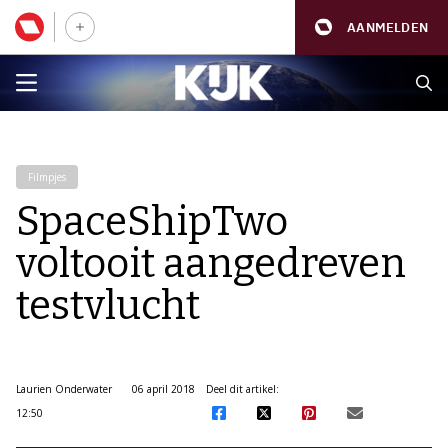
AANMELDEN
Filmpjes
SpaceShipTwo
voltooit aangedreven
testvlucht
Laurien Onderwater
06 april 2018
Deel dit artikel:
12:50