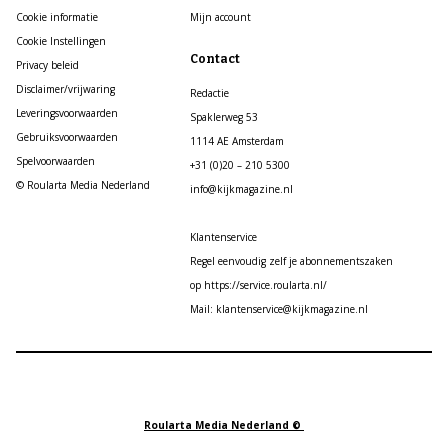
Cookie informatie
Mijn account
Cookie Instellingen
Contact
Privacy beleid
Disclaimer/vrijwaring
Redactie
Leveringsvoorwaarden
Spaklerweg 53
Gebruiksvoorwaarden
1114 AE Amsterdam
Spelvoorwaarden
+31 (0)20 – 210 5300
© Roularta Media Nederland
info@kijkmagazine.nl
Klantenservice
Regel eenvoudig zelf je abonnementszaken
op https://service.roularta.nl/
Mail: klantenservice@kijkmagazine.nl
Roularta Media Nederland ©