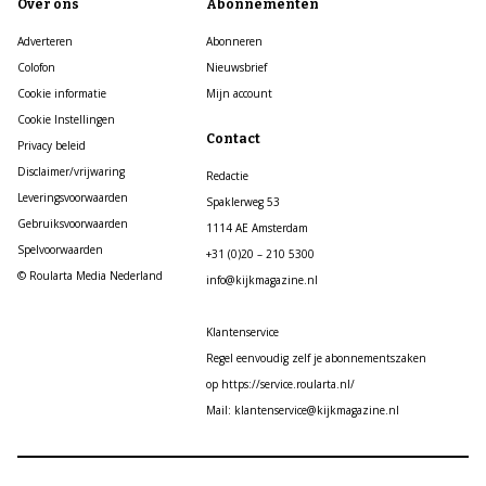
Over ons
Abonnementen
Adverteren
Abonneren
Colofon
Nieuwsbrief
Cookie informatie
Mijn account
Cookie Instellingen
Contact
Privacy beleid
Disclaimer/vrijwaring
Redactie
Leveringsvoorwaarden
Spaklerweg 53
Gebruiksvoorwaarden
1114 AE Amsterdam
Spelvoorwaarden
+31 (0)20 – 210 5300
© Roularta Media Nederland
info@kijkmagazine.nl
Klantenservice
Regel eenvoudig zelf je abonnementszaken
op https://service.roularta.nl/
Mail: klantenservice@kijkmagazine.nl