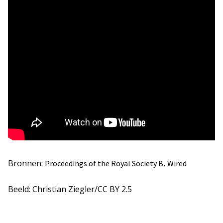
Bronnen:
,
Proceedings of the Royal Society B
Wired
Beeld: Christian Ziegler/CC BY 2.5