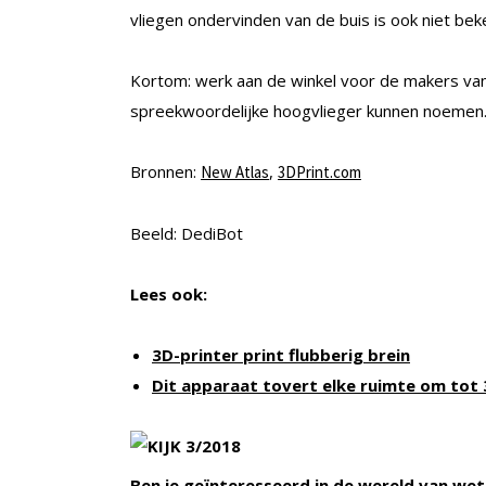
vliegen ondervinden van de buis is ook niet bek
Kortom: werk aan de winkel voor de makers van
spreekwoordelijke hoogvlieger kunnen noemen
Bronnen:
,
New Atlas
3DPrint.com
Beeld: DediBot
Lees ook:
3D-printer print flubberig brein
Dit apparaat tovert elke ruimte om tot 
Ben je geïnteresseerd in de wereld van wet