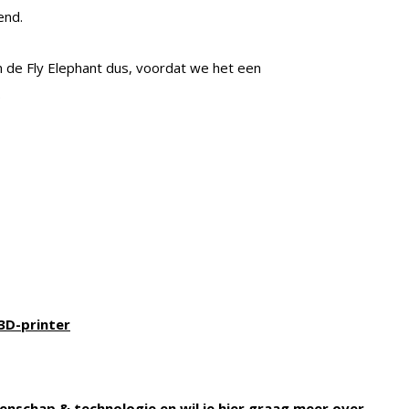
end.
 de Fly Elephant dus, voordat we het een
.
3D-printer
enschap & technologie en wil je hier graag meer over