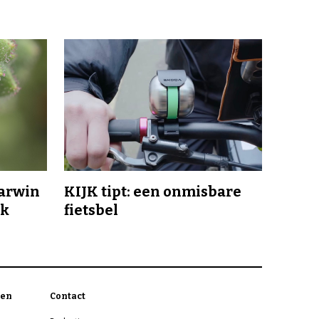
Darwin
KIJK tipt: een onmisbare
jk
fietsbel
en
Contact