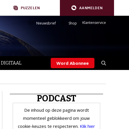
PUZZELEN
AANMELDEN
Klantenservice
Nieuwsbrief
Shop
 DIGITAAL
Word Abonnee
PODCAST
De inhoud op deze pagina wordt
momenteel geblokkeerd om jouw
cookie-keuzes te respecteren.
Klik hier