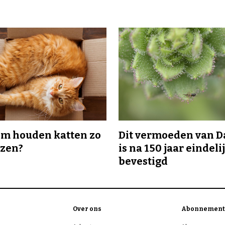
m houden katten zo
Dit vermoeden van 
ozen?
is na 150 jaar eindeli
bevestigd
Over ons
Abonnement