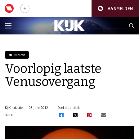
AANMELDEN
Nieuws
Voorlopig laatste
Venusovergang
KIJK-redactie
05 juni 2012
Deel dit artikel:
09:00