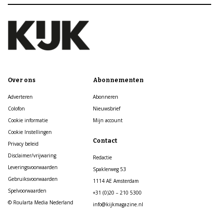
Over ons
Abonnementen
Adverteren
Abonneren
Colofon
Nieuwsbrief
Cookie informatie
Mijn account
Cookie Instellingen
Contact
Privacy beleid
Disclaimer/vrijwaring
Redactie
Leveringsvoorwaarden
Spaklerweg 53
Gebruiksvoorwaarden
1114 AE Amsterdam
Spelvoorwaarden
+31 (0)20 – 210 5300
© Roularta Media Nederland
info@kijkmagazine.nl