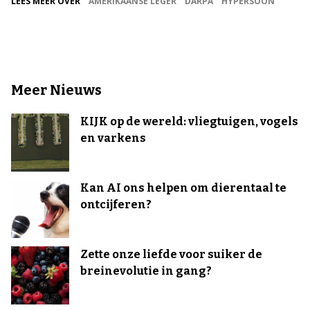
LEES MEER OVER
AMERIKAANSE LEGER
DARPA
HYPERSOON
Meer Nieuws
KIJK op de wereld: vliegtuigen, vogels
en varkens
Kan AI ons helpen om dierentaal te
ontcijferen?
Zette onze liefde voor suiker de
breinevolutie in gang?