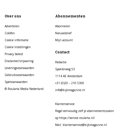
Over ons
Abonnementen
Adverteren
Abonneren
Colofon
Nieuwsbrief
Cookie informatie
Mijn account
Cookie Instellingen
Contact
Privacy beleid
Disclaimer/vrijwaring
Redactie
Leveringsvoorwaarden
Spaklerweg 53
Gebruiksvoorwaarden
1114 AE Amsterdam
Spelvoorwaarden
+31 (0)20 – 210 5300
© Roularta Media Nederland
info@kijkmagazine.nl
Klantenservice
Regel eenvoudig zelf je abonnementszaken
op https://service.roularta.nl/
Mail: klantenservice@kijkmagazine.nl