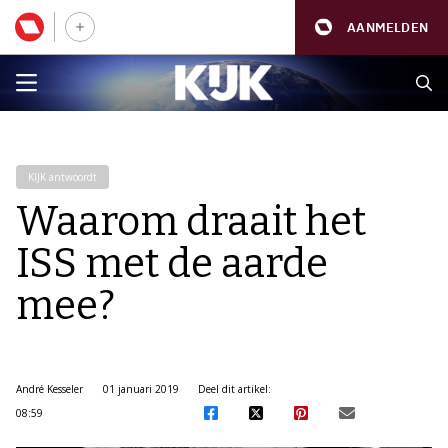
AANMELDEN
KIJK antwoordt
Waarom draait het
ISS met de aarde
mee?
André Kesseler
01 januari 2019
Deel dit artikel:
08:59