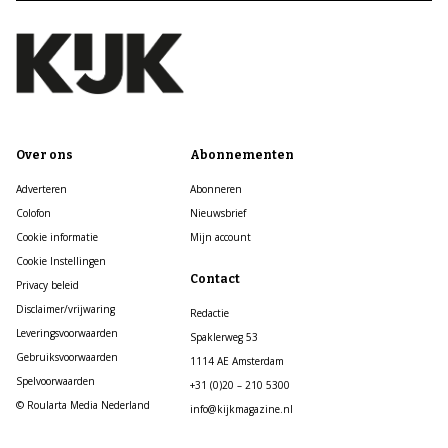
Over ons
Abonnementen
Adverteren
Abonneren
Colofon
Nieuwsbrief
Cookie informatie
Mijn account
Cookie Instellingen
Contact
Privacy beleid
Disclaimer/vrijwaring
Redactie
Leveringsvoorwaarden
Spaklerweg 53
Gebruiksvoorwaarden
1114 AE Amsterdam
Spelvoorwaarden
+31 (0)20 – 210 5300
© Roularta Media Nederland
info@kijkmagazine.nl