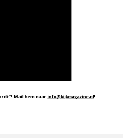
ordt’? Mail hem naar
!
info@kijkmagazine.nl