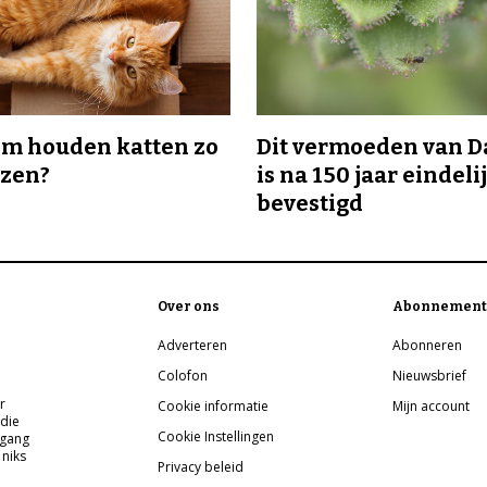
m houden katten zo
Dit vermoeden van 
ozen?
is na 150 jaar eindeli
bevestigd
Over ons
Abonnement
Adverteren
Abonneren
Colofon
Nieuwsbrief
r
Cookie informatie
Mijn account
 die
Cookie Instellingen
pgang
 niks
Privacy beleid