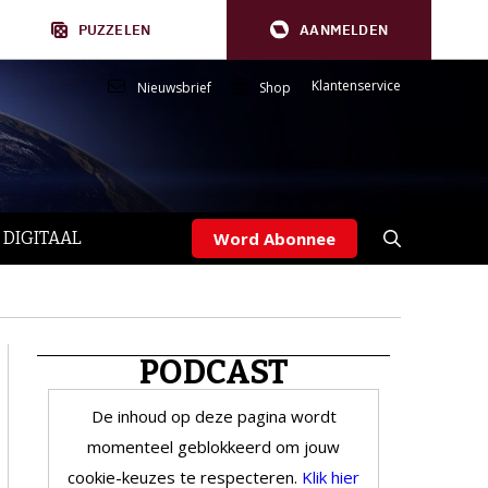
PUZZELEN
AANMELDEN
Klantenservice
Nieuwsbrief
Shop
 DIGITAAL
Word Abonnee
PODCAST
De inhoud op deze pagina wordt
momenteel geblokkeerd om jouw
cookie-keuzes te respecteren.
Klik hier