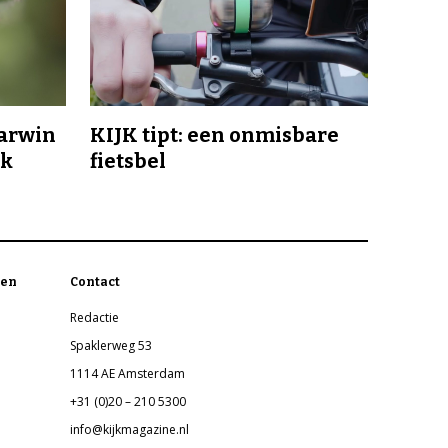
Darwin
KIJK tipt: een onmisbare
jk
fietsbel
en
Contact
Redactie
Spaklerweg 53
1114 AE Amsterdam
+31 (0)20 – 210 5300
info@kijkmagazine.nl