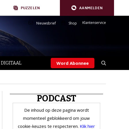
PUZZELEN
AANMELDEN
Klantenservice
Nieuwsbrief
Shop
 DIGITAAL
Word Abonnee
PODCAST
De inhoud op deze pagina wordt
momenteel geblokkeerd om jouw
cookie-keuzes te respecteren.
Klik hier