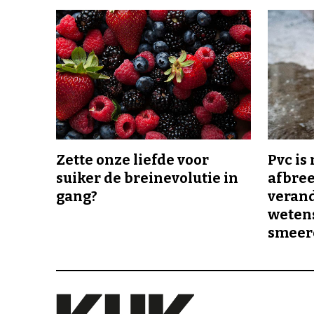
Zette onze liefde voor
Pvc is
suiker de breinevolutie in
afbree
gang?
veran
wetens
smeer