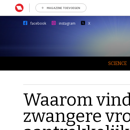
MAGAZINE TOEVOEGEN
facebook
instagram
X
SCIENCE
Waarom vin
zwangere vr