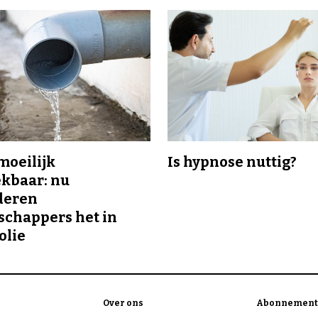
 moeilijk
Is hypnose nuttig?
kbaar: nu
deren
chappers het in
olie
Over ons
Abonnement