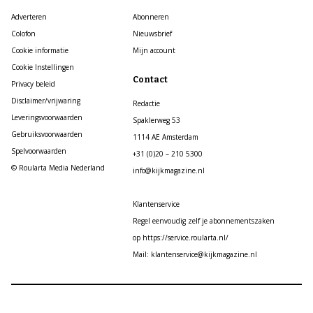
Adverteren
Abonneren
Colofon
Nieuwsbrief
Cookie informatie
Mijn account
Cookie Instellingen
Contact
Privacy beleid
Disclaimer/vrijwaring
Redactie
Leveringsvoorwaarden
Spaklerweg 53
Gebruiksvoorwaarden
1114 AE Amsterdam
Spelvoorwaarden
+31 (0)20 – 210 5300
© Roularta Media Nederland
info@kijkmagazine.nl
Klantenservice
Regel eenvoudig zelf je abonnementszaken
op https://service.roularta.nl/
Mail: klantenservice@kijkmagazine.nl