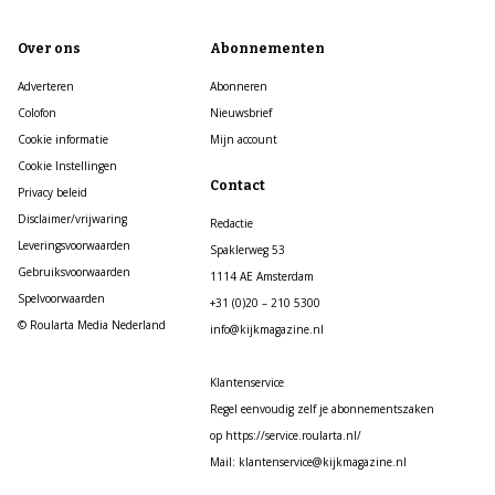
Over ons
Abonnementen
Adverteren
Abonneren
Colofon
Nieuwsbrief
Cookie informatie
Mijn account
Cookie Instellingen
Contact
Privacy beleid
Disclaimer/vrijwaring
Redactie
Leveringsvoorwaarden
Spaklerweg 53
Gebruiksvoorwaarden
1114 AE Amsterdam
Spelvoorwaarden
+31 (0)20 – 210 5300
© Roularta Media Nederland
info@kijkmagazine.nl
Klantenservice
Regel eenvoudig zelf je abonnementszaken
op https://service.roularta.nl/
Mail: klantenservice@kijkmagazine.nl