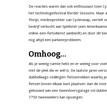
De reacties waren dan ook enthousiast toen C
het technologiefestival Border Sessions. Maar 
Florijn, medeoprichter van Cycleswap, vertelt
bedrijf verkocht aan Spinlister (een Amerikaanse
online-een-fietsdienst aanbiedt) en door dit bed
nog altijd een parkeerprobleem.
Omhoog…
Als je weinig ruimte hebt en er weinig voor voe
met de plek die er wél is. De laatste jaren v
dubbellaags-stallingen: fietsenrekken waarbij 
fietsen boven elkaar kunt plaatsen. Aan de noo
gebouwd aan een tweevloersgarage vol dubbele
7750 tweewielers kan opvangen.