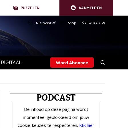
PUZZELEN
AANMELDEN
Klantenservice
Nieuwsbrief
Shop
 DIGITAAL
Word Abonnee
PODCAST
De inhoud op deze pagina wordt
momenteel geblokkeerd om jouw
cookie-keuzes te respecteren.
Klik hier