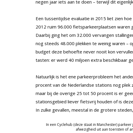
negen jaar iets aan te doen – terwijl dit eigenl
Een tussentijdse evaluatie in 2015 liet zien h
2012 ruim 96.000 fietsparkeerplaatsen waren g
Daarbij ging het om 32.000 vervangen stallinge
nog steeds 48.000 plekken te weinig waren – 
budget deze behoefte never nooit kon vervullen,
tasten: er werd 40 miljoen extra beschikbaar ge
Natuurlijk is het ene parkeerprobleem het ander
procent van de Nederlandse stations nog plek 
maar bij de overige 25 tot 50 procent is er geen
stationsgebied liever fietsvrij houden of is dez
In zulke gevallen, meestal in de grotere steden
In een Cyclehub (deze staat in Manchester) parkeer 
afwezigheid uit aan toeristen of a