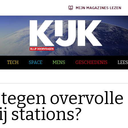
MIJN MAGAZINES LEZEN
TECH
SPACE
MENS
GESCHIEDENIS
LEES
tegen overvolle
j stations?