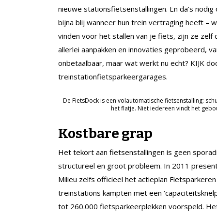
nieuwe stationsfietsenstallingen. En da’s nodig 
bijna blij wanneer hun trein vertraging heeft – 
vinden voor het stallen van je fiets, zijn ze ze
allerlei aanpakken en innovaties geprobeerd, v
onbetaalbaar, maar wat werkt nu echt? KIJK doo
treinstationfietsparkeergarages.
De FietsDock is een volautomatische fietsenstalling: schu
het flatje. Niet iedereen vindt het ge
Kostbare grap
Het tekort aan fietsenstallingen is geen spora
structureel en groot probleem. In 2011 present
Milieu zelfs officieel het actieplan Fietsparker
treinstations kampten met een ‘capaciteitskne
tot 260.000 fietsparkeerplekken voorspeld. Het R