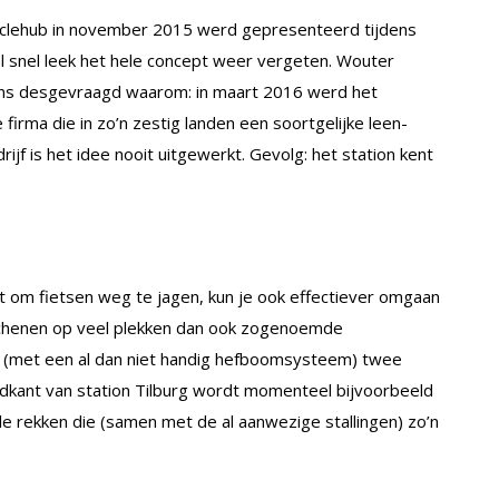
yclehub in november 2015 werd gepresenteerd tijdens
al snel leek het hele concept weer vergeten. Wouter
 ons desgevraagd waarom: in maart 2016 werd het
 firma die in zo’n zestig landen een soortgelijke leen-
rijf is het idee nooit uitgewerkt. Gevolg: het station kent
lt om fietsen weg te jagen, kun je ook effectiever omgaan
erschenen op veel plekken dan ook zogenoemde
je (met een al dan niet handig hefboomsysteem) twee
rdkant van station Tilburg wordt momenteel bijvoorbeeld
 rekken die (samen met de al aanwezige stallingen) zo’n