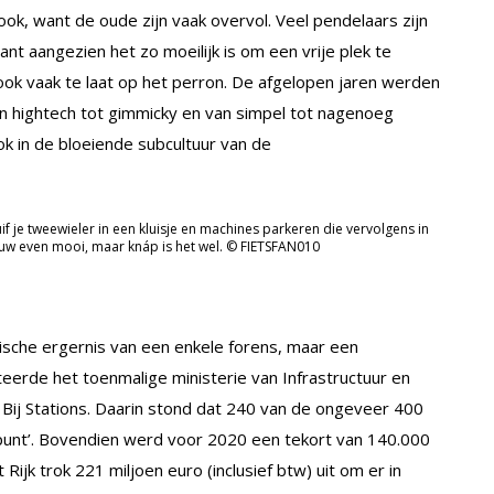
ook, want de oude zijn vaak overvol. Veel pendelaars zijn
want aangezien het zo moeilijk is om een vrije plek te
lf ook vaak te laat op het perron. De afgelopen jaren werden
an hightech tot gimmicky en van simpel tot nagenoeg
k in de bloeiende subcultuur van de
if je tweewieler in een kluisje en machines parkeren die vervolgens in
bouw even mooi, maar knáp is het wel. © FIETSFAN010
dische ergernis van een enkele forens, maar een
eerde het toenmalige ministerie van Infrastructuur en
en Bij Stations. Daarin stond dat 240 van de ongeveer 400
lpunt’. Bovendien werd voor 2020 een tekort van 140.000
ijk trok 221 miljoen euro (inclusief btw) uit om er in