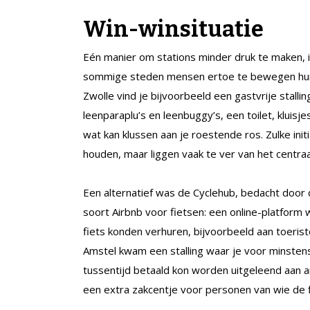
Win-winsituatie
Eén manier om stations minder druk te maken, 
sommige steden mensen ertoe te bewegen hun fi
Zwolle vind je bijvoorbeeld een gastvrije stalli
leenparaplu’s en leenbuggy’s, een toilet, kluis
wat kan klussen aan je roestende ros. Zulke ini
houden, maar liggen vaak te ver van het centra
Een alternatief was de Cyclehub, bedacht doo
soort Airbnb voor fietsen: een online-platfo
fiets konden verhuren, bijvoorbeeld aan toeris
Amstel kwam een stalling waar je voor minstens 
tussentijd betaald kon worden uitgeleend aan a
een extra zakcentje voor personen van wie de f