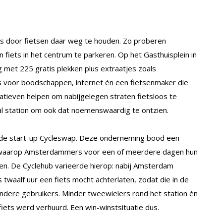
is door fietsen daar weg te houden. Zo proberen
ets in het centrum te parkeren. Op het Gasthuisplein in
ng met 225 gratis plekken plus extraatjes zoals
jes voor boodschappen, internet én een fietsenmaker die
tiatieven helpen om nabijgelegen straten fietsloos te
al station om ook dat noemenswaardig te ontzien.
r de start-up Cycleswap. Deze onderneming bood een
rm waarop Amsterdammers voor een of meerdere dagen hun
ten. De Cyclehub varieerde hierop: nabij Amsterdam
twaalf uur een fiets mocht achterlaten, zodat die in de
ndere gebruikers. Minder tweewielers rond het station én
iets werd verhuurd. Een win-winstsituatie dus.