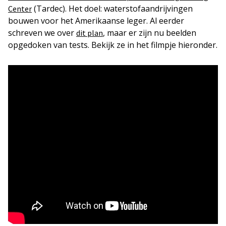
(Tardec). Het doel: waterstofaandrijvingen
Center
bouwen voor het Amerikaanse leger. Al eerder
schreven we over
, maar er zijn nu beelden
dit plan
opgedoken van tests. Bekijk ze in het filmpje hieronder.