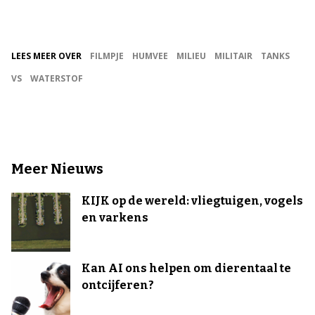
LEES MEER OVER
FILMPJE
HUMVEE
MILIEU
MILITAIR
TANKS
VS
WATERSTOF
Meer Nieuws
KIJK op de wereld: vliegtuigen, vogels
en varkens
Kan AI ons helpen om dierentaal te
ontcijferen?