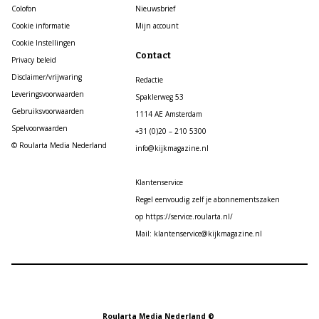
Colofon
Nieuwsbrief
Cookie informatie
Mijn account
Cookie Instellingen
Contact
Privacy beleid
Disclaimer/vrijwaring
Redactie
Leveringsvoorwaarden
Spaklerweg 53
Gebruiksvoorwaarden
1114 AE Amsterdam
Spelvoorwaarden
+31 (0)20 – 210 5300
© Roularta Media Nederland
info@kijkmagazine.nl
Klantenservice
Regel eenvoudig zelf je abonnementszaken
op https://service.roularta.nl/
Mail: klantenservice@kijkmagazine.nl
Roularta Media Nederland ©