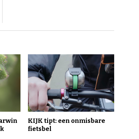
Darwin
KIJK tipt: een onmisbare
jk
fietsbel