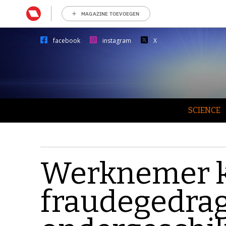
MAGAZINE TOEVOEGEN
facebook
instagram
X
SCIENCE
Werknemer k
fraudegedra