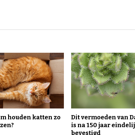
m houden katten zo
Dit vermoeden van 
ozen?
is na 150 jaar eindeli
bevestigd