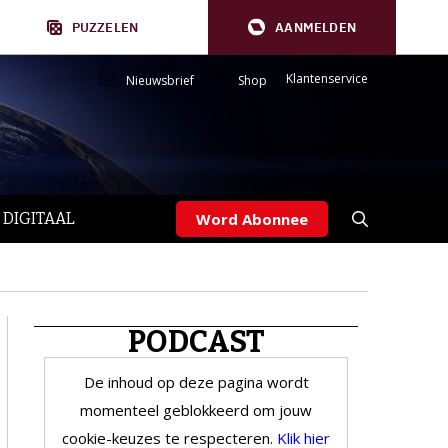
PUZZELEN
AANMELDEN
Klantenservice
Nieuwsbrief
Shop
 DIGITAAL
Word Abonnee
PODCAST
De inhoud op deze pagina wordt
momenteel geblokkeerd om jouw
cookie-keuzes te respecteren.
Klik hier