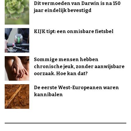
Dit vermoeden van Darwin is na 150
jaar eindelijk bevestigd
KIJK tipt: een onmisbare fietsbel
Sommige mensen hebben
chronische jeuk, zonder aanwijsbare
oorzaak. Hoe kan dat?
De eerste West-Europeanen waren
kannibalen