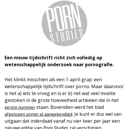
Een nieuw tijdschrift richt zich volledig op
wetenschappelijk onderzoek naar pornografie.
Het klinkt misschien als een 1-april-grap: een
wetenschappelijk tijdschrift over porno. Maar daarvoor
is het a) iets te vroeg en is er b) net wat veel moeite
gestoken in de grote hoeveelheid artikelen die in het
staan. Bovendien werd het blad
eerste nummer
. Je kunt er dus wel van
afgelopen zomer al aangekondigd
uitgaan dat inderdaad vanaf nu vier keer per jaar een
nieuwe editie van
Porn Studies
zal verschijnen.