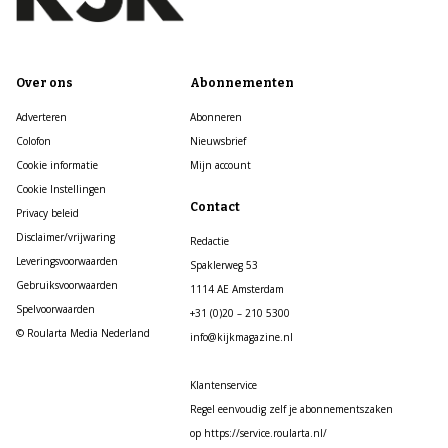
Over ons
Abonnementen
Adverteren
Abonneren
Colofon
Nieuwsbrief
Cookie informatie
Mijn account
Cookie Instellingen
Contact
Privacy beleid
Disclaimer/vrijwaring
Redactie
Leveringsvoorwaarden
Spaklerweg 53
Gebruiksvoorwaarden
1114 AE Amsterdam
Spelvoorwaarden
+31 (0)20 – 210 5300
© Roularta Media Nederland
info@kijkmagazine.nl
Klantenservice
Regel eenvoudig zelf je abonnementszaken
op https://service.roularta.nl/