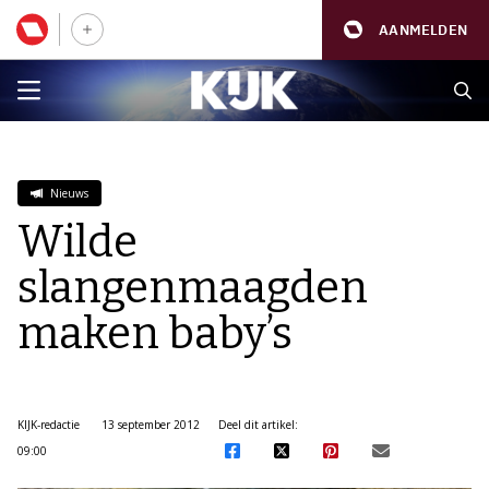
AANMELDEN
Nieuws
Wilde
slangenmaagden
maken baby’s
KIJK-redactie
13 september 2012
Deel dit artikel:
09:00