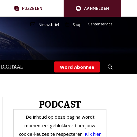
PUZZELEN
AANMELDEN
Klantenservice
Nieuwsbrief
Shop
 DIGITAAL
Word Abonnee
PODCAST
De inhoud op deze pagina wordt
momenteel geblokkeerd om jouw
cookie-keuzes te respecteren.
Klik hier