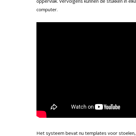
oppervlak. Vervolgens kunnen de stukken in elk
computer.
Het systeem bevat nu templates voor stoelen, 