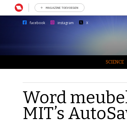
MAGAZINE TOEVOEGEN
facebook
instagram
X
SCIENCE
Word meube
MIT’s AutoS