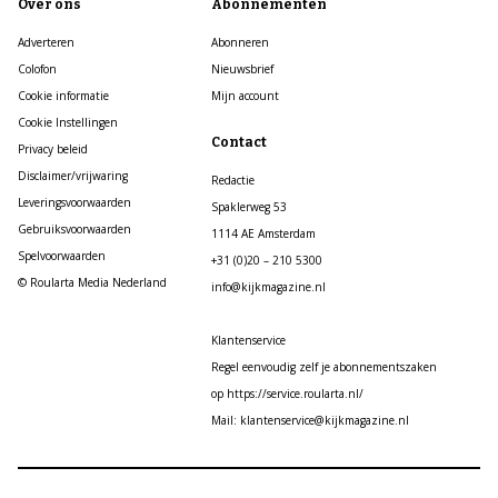
Over ons
Abonnementen
Adverteren
Abonneren
Colofon
Nieuwsbrief
Cookie informatie
Mijn account
Cookie Instellingen
Contact
Privacy beleid
Disclaimer/vrijwaring
Redactie
Leveringsvoorwaarden
Spaklerweg 53
Gebruiksvoorwaarden
1114 AE Amsterdam
Spelvoorwaarden
+31 (0)20 – 210 5300
© Roularta Media Nederland
info@kijkmagazine.nl
Klantenservice
Regel eenvoudig zelf je abonnementszaken
op https://service.roularta.nl/
Mail: klantenservice@kijkmagazine.nl