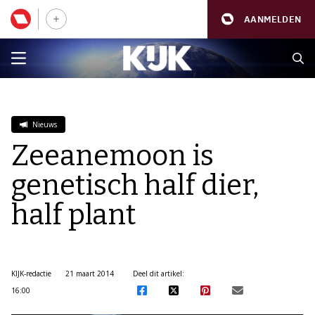
AANMELDEN
Nieuws
Zeeanemoon is
genetisch half dier,
half plant
KIJK-redactie
21 maart 2014
Deel dit artikel:
16:00