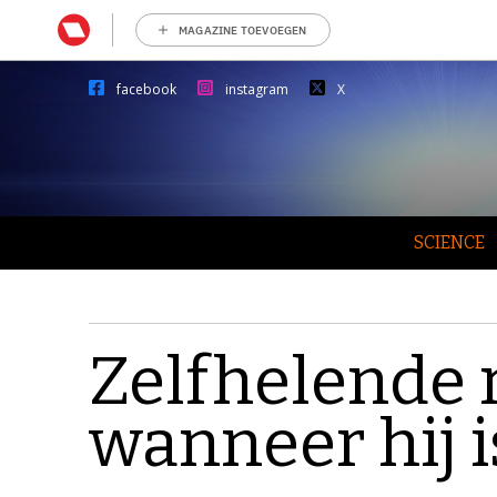
MAGAZINE TOEVOEGEN
facebook
instagram
X
SCIENCE
Zelfhelende r
wanneer hij 