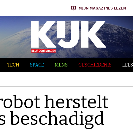
MIJN MAGAZINES LEZEN
TECH
SPACE
MENS
GESCHIEDENIS
LEES
obot herstelt
is beschadigd