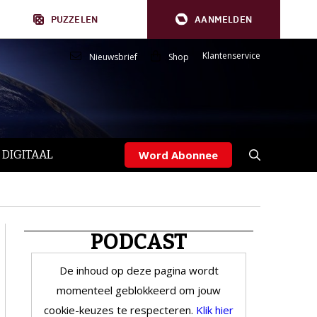
PUZZELEN
AANMELDEN
Klantenservice
Nieuwsbrief
Shop
 DIGITAAL
Word Abonnee
PODCAST
De inhoud op deze pagina wordt
momenteel geblokkeerd om jouw
cookie-keuzes te respecteren.
Klik hier