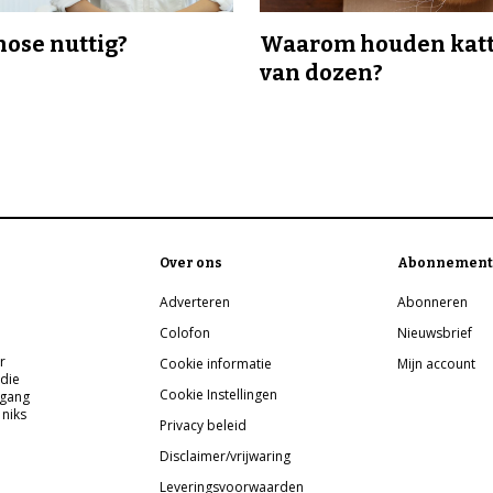
nose nuttig?
Waarom houden katt
van dozen?
Over ons
Abonnement
Adverteren
Abonneren
Colofon
Nieuwsbrief
r
Cookie informatie
Mijn account
 die
Cookie Instellingen
pgang
 niks
Privacy beleid
Disclaimer/vrijwaring
Leveringsvoorwaarden