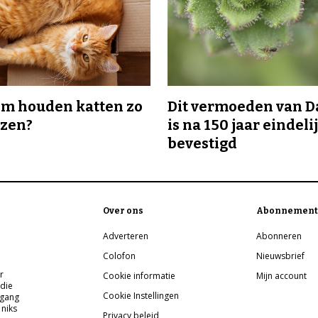
m houden katten zo
Dit vermoeden van 
ozen?
is na 150 jaar eindeli
bevestigd
Over ons
Abonnement
Adverteren
Abonneren
Colofon
Nieuwsbrief
r
Cookie informatie
Mijn account
 die
Cookie Instellingen
pgang
 niks
Privacy beleid