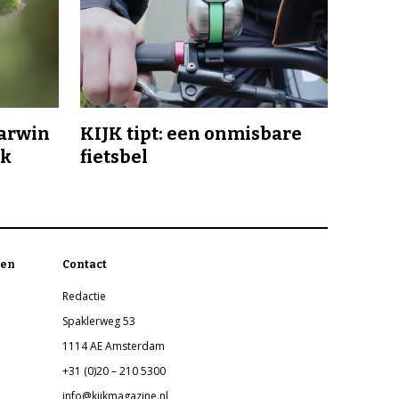
Darwin
KIJK tipt: een onmisbare
jk
fietsbel
en
Contact
Redactie
Spaklerweg 53
1114 AE Amsterdam
+31 (0)20 – 210 5300
info@kijkmagazine.nl