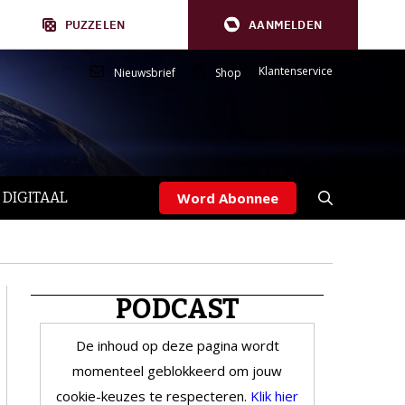
PUZZELEN
AANMELDEN
Klantenservice
Nieuwsbrief
Shop
 DIGITAAL
Word Abonnee
PODCAST
De inhoud op deze pagina wordt
momenteel geblokkeerd om jouw
cookie-keuzes te respecteren.
Klik hier