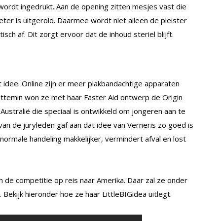
 wordt ingedrukt. Aan de opening zitten mesjes vast die
eter is uitgerold. Daarmee wordt niet alleen de pleister
ch af. Dit zorgt ervoor dat de inhoud steriel blijft.
 idee. Online zijn er meer plakbandachtige apparaten
niettemin won ze met haar Faster Aid ontwerp de Origin
n Australië die speciaal is ontwikkeld om jongeren aan te
an de juryleden gaf aan dat idee van Verneris zo goed is
 normale handeling makkelijker, vermindert afval en lost
de competitie op reis naar Amerika. Daar zal ze onder
kijk hieronder hoe ze haar LittleBIGidea uitlegt.