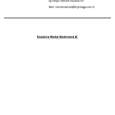
op https://service.roularta.nl/
Mail: klantenservice@kijkmagazine.nl
Roularta Media Nederland ©