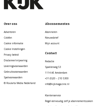
Over ons
Abonnementen
Adverteren
Abonneren
Colofon
Nieuwsbrief
Cookie informatie
Mijn account
Cookie Instellingen
Contact
Privacy beleid
Disclaimer/vrijwaring
Redactie
Leveringsvoorwaarden
Spaklerweg 53
Gebruiksvoorwaarden
1114 AE Amsterdam
Spelvoorwaarden
+31 (0)20 – 210 5300
© Roularta Media Nederland
info@kijkmagazine.nl
Klantenservice
Regel eenvoudig zelf je abonnementszaken