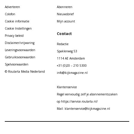
Adverteren
Abonneren
Colofon
Nieuwsbrief
Cookie informatie
Mijn account
Cookie Instellingen
Contact
Privacy beleid
Disclaimer/vrijwaring
Redactie
Leveringsvoorwaarden
Spaklerweg 53
Gebruiksvoorwaarden
1114 AE Amsterdam
Spelvoorwaarden
+31 (0)20 – 210 5300
© Roularta Media Nederland
info@kijkmagazine.nl
Klantenservice
Regel eenvoudig zelf je abonnementszaken
op https://service.roularta.nl/
Mail: klantenservice@kijkmagazine.nl