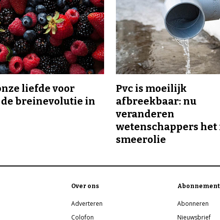
onze liefde voor
Pvc is moeilijk
 de breinevolutie in
afbreekbaar: nu
veranderen
wetenschappers het 
smeerolie
Over ons
Abonnement
Adverteren
Abonneren
Colofon
Nieuwsbrief