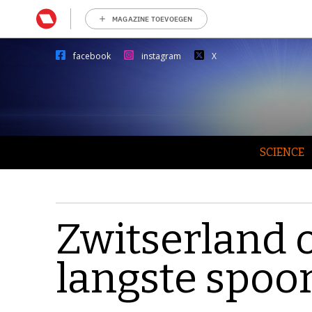
MAGAZINE TOEVOEGEN
facebook
instagram
X
SCIENCE
Zwitserland o
langste spo