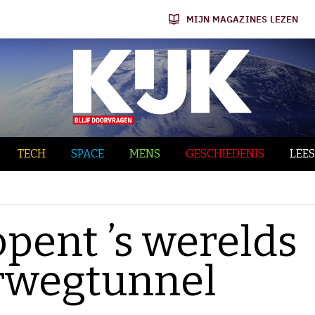
MIJN MAGAZINES LEZEN
TECH
SPACE
MENS
GESCHIEDENIS
LEES
pent ’s werelds
orwegtunnel