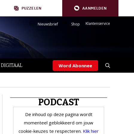
PUZZELEN
AANMELDEN
Klantenservice
Nieuwsbrief
Shop
 DIGITAAL
Word Abonnee
PODCAST
De inhoud op deze pagina wordt
momenteel geblokkeerd om jouw
cookie-keuzes te respecteren.
Klik hier