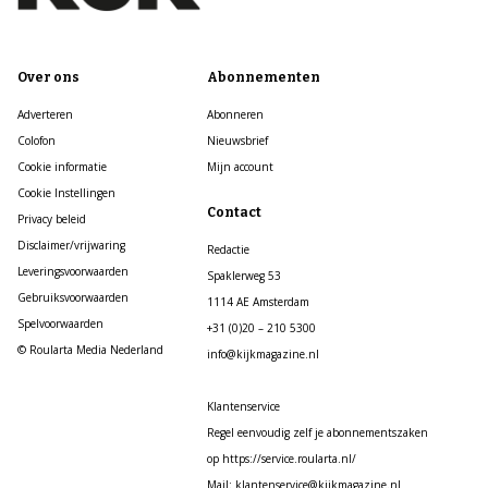
Over ons
Abonnementen
Adverteren
Abonneren
Colofon
Nieuwsbrief
Cookie informatie
Mijn account
Cookie Instellingen
Contact
Privacy beleid
Disclaimer/vrijwaring
Redactie
Leveringsvoorwaarden
Spaklerweg 53
Gebruiksvoorwaarden
1114 AE Amsterdam
Spelvoorwaarden
+31 (0)20 – 210 5300
© Roularta Media Nederland
info@kijkmagazine.nl
Klantenservice
Regel eenvoudig zelf je abonnementszaken
op https://service.roularta.nl/
Mail: klantenservice@kijkmagazine.nl