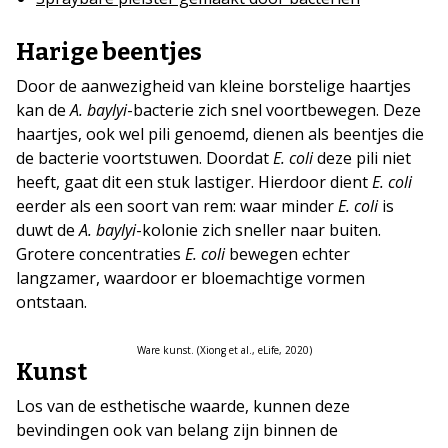
Harige beentjes
Door de aanwezigheid van kleine borstelige haartjes
kan de
A. baylyi
-bacterie zich snel voortbewegen. Deze
haartjes, ook wel pili genoemd, dienen als beentjes die
de bacterie voortstuwen. Doordat
E. coli
deze pili niet
heeft, gaat dit een stuk lastiger. Hierdoor dient
E. coli
eerder als een soort van rem: waar minder
E. coli
is
duwt de
A. baylyi
-kolonie zich sneller naar buiten.
Grotere concentraties
E. coli
bewegen echter
langzamer, waardoor er bloemachtige vormen
ontstaan.
Ware kunst. (Xiong et al., eLife, 2020)
Kunst
Los van de esthetische waarde, kunnen deze
bevindingen ook van belang zijn binnen de