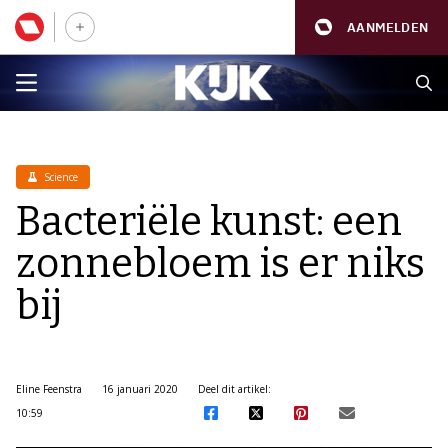
AANMELDEN
Science
Bacteriële kunst: een
zonnebloem is er niks
bij
Eline Feenstra
16 januari 2020
Deel dit artikel:
10:59